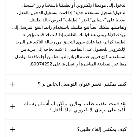
الدخول إلى موقعنا الإلكتروني أو تطبيقنا باستخدام زر ”تسجيل
الدخول/تسجيل مستخدم جديد“.إذا قمت بتسجيل الدخول بالفعل،
اضغط على ”حسابي“.اختر ”الطلبات“ لعرض حالة طلبيتك
وتفاصيلها.يمكنك أيضاً تتبع طلبيتك باستخدام رابط التتبع المرسل إلى
بريدك الإلكتروني عند قيامك بالطلب. إذا كنت قد قمت بإجراء
الطلبية كزائر، فما عليك سوى التحقق من رسالة التأكيد عبر البريد
الإلكتروني للحصول على التفاصيل.إذا كنت بحاجة إلى مزيد من
المساعدة، فإن فريق خدمة الزبائن لدينا هنا من أجلك!فقط تواصل
معنا عبر المحادثة المباشرة أو اتصل بنا على 80074292.
كيف يمكنني تغيير عنوان التوصيل الخاص بي؟
لقد قمت بتقديم طلب أونلاين، ولكن لم أستلم رسالة
تأكيد على بريدي الإلكتروني. ماذا أفعل؟
كيف يمكنني إلغاء طلبي؟