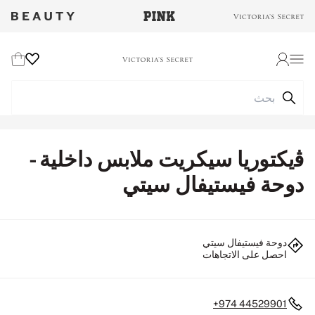
Wishlist
Cart
Login
ﭬيكتوريا سيكريت ملابس داخلية -
دوحة فيستيفال سيتي
دوحة فيستيفال سيتي
احصل على الاتجاهات
+974 44529901